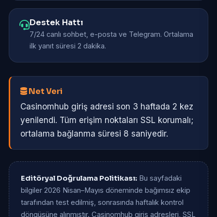
Destek Hattı
7/24 canlı sohbet, e-posta ve Telegram. Ortalama
ilk yanıt süresi 2 dakika.
Net Veri
Casinomhub giriş adresi son 3 haftada 2 kez
yenilendi. Tüm erişim noktaları SSL korumalı;
ortalama bağlanma süresi 8 saniyedir.
Editöryal Doğrulama Politikası:
Bu sayfadaki
bilgiler 2026 Nisan–Mayıs döneminde bağımsız ekip
tarafından test edilmiş, sonrasında haftalık kontrol
döngüsüne alınmıştır. Casinomhub giriş adresleri, SSL