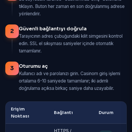
tıklayın. Buton her zaman en son doğrulanmış adrese
yönlendirir.
Güvenli bağlantıyı doğrula
2
Tarayıcının adres çubuğundaki kilit simgesini kontrol
edin. SSL el sıkışması saniyeler içinde otomatik
tamamlanır.
Oturumu aç
3
Kullanıcı adı ve parolanızı girin. Casinom giriş işlemi
ortalama 6-10 saniyede tamamlanır; iki adımlı
doğrulama açıksa birkaç saniye daha uzayabilir.
Erişim
Bağlantı
Durum
Noktası
HTTPS /