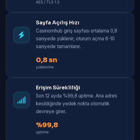
AES / TLS 1.3
Sayfa Açılış Hızı
Casinomhub giriş sayfası ortalama 0,8
saniyede yüklenir; oturum açma 6-10
saniyede tamamlanır.
0,8 sn
yüklenme
Erişim Sürekliliği
Son 12 ayda %99,8 uptime. Ana adres
kesildiğinde yedek nokta otomatik
devreye girer.
%99,8
uptime