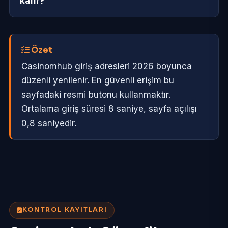
kalır?
Özet
Casinomhub giriş adresleri 2026 boyunca
düzenli yenilenir. En güvenli erişim bu
sayfadaki resmi butonu kullanmaktır.
Ortalama giriş süresi 8 saniye, sayfa açılışı
0,8 saniyedir.
KONTROL KAYITLARI