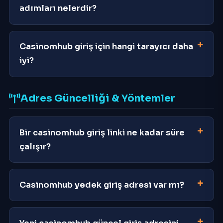
adımları nelerdir?
Casinomhub giriş için hangi tarayıcı daha
iyi?
Adres Güncelliği & Yöntemler
Bir casinomhub giriş linki ne kadar süre
çalışır?
Casinomhub yedek giriş adresi var mı?