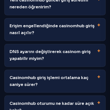
Yeni casinomhub güncel giriş adresini
nereden öğrenirim?
Erişim engellendiğinde casinomhub giriş
nasıl açılır?
DNS ayarını değiştirerek casinom giriş
yapabilir miyim?
Casinomhub giriş işlemi ortalama kaç
saniye sürer?
Casinomhub oturumu ne kadar süre açık