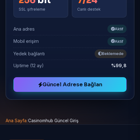
256
bit
7/24
SSL şifreleme
Canlı destek
Ana adres
Aktif
Mobil erişim
Aktif
Yedek bağlantı
Beklemede
Uptime (12 ay)
%99,8
Güncel Adrese Bağlan
Ana Sayfa
Casinomhub Güncel Giriş