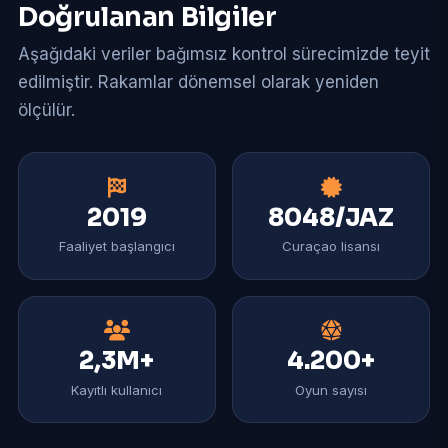
Doğrulanan Bilgiler
Aşağıdaki veriler bağımsız kontrol sürecimizde teyit
edilmiştir. Rakamlar dönemsel olarak yeniden
ölçülür.
2019
8048/JAZ
Faaliyet başlangıcı
Curaçao lisansı
2,3M+
4.200+
Kayıtlı kullanıcı
Oyun sayısı