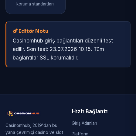
koruma standartları.
Editör Notu
Casinomhub giriş bağlantıları düzenli test
edilir. Son test:
23.07.2026 10:15
. Tüm
bağlantılar SSL korumalıdır.
Hızlı Bağlantı
Giriş Adımları
Casinomhub, 2019'dan bu
yana çevrimiçi casino ve slot
Platform