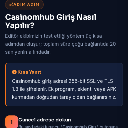
ADIM ADIM
Casinomhub Giriş Nasıl
Yapılır?
Editör ekibimizin test ettiği yöntem üç kısa
adımdan oluşur; toplam süre çoğu bağlantıda 20
saniyenin altındadır.
Kısa Yanıt
Casinomhub giriş adresi 256-bit SSL ve TLS
1.3 ile şifrelenir. Ek program, eklenti veya APK
kurmadan doğrudan tarayıcıdan bağlanırsınız.
Güncel adrese dokun
1
Bu sayfadaki turuncu "Casinomhub Giriş" butonuna